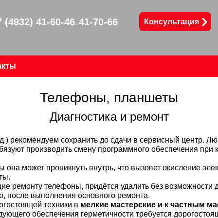
7 (4932) 41-60-46
41-70-66
Консультация
,
акты
Телефоны, планшеты
Диагностика и ремонт
т.д.) рекомендуем сохранить до сдачи в сервисный центр. 
бязуют производить смену программного обеспечения при 
ы она может проникнуть внутрь, что вызовет окисление эле
ты.
ие ремонту телефоны, придётся удалить без возможности 
о, после выполнения основного ремонта.
огостоящей техники в
мелкие мастерские и к частным м
ледующего обеспечения герметичности требуется дорогосто