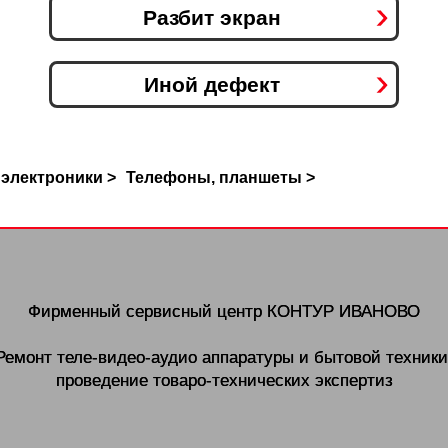
Разбит экран
Иной дефект
 электроники >
Телефоны, планшеты >
Фирменный сервисный центр
КОНТУР ИВАНОВО
Ремонт теле-видео-аудио аппаратуры и бытовой техники
проведение товаро-технических экспертиз