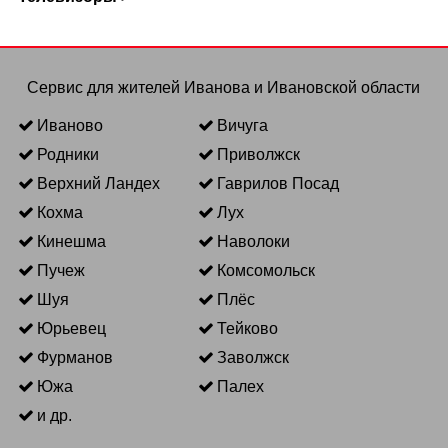
Сервис для жителей Иванова и Ивановской области
Иваново
Вичуга
Родники
Приволжск
Верхний Ландех
Гаврилов Посад
Кохма
Лух
Кинешма
Наволоки
Пучеж
Комсомольск
Шуя
Плёс
Юрьевец
Тейково
Фурманов
Заволжск
Южа
Палех
и др.