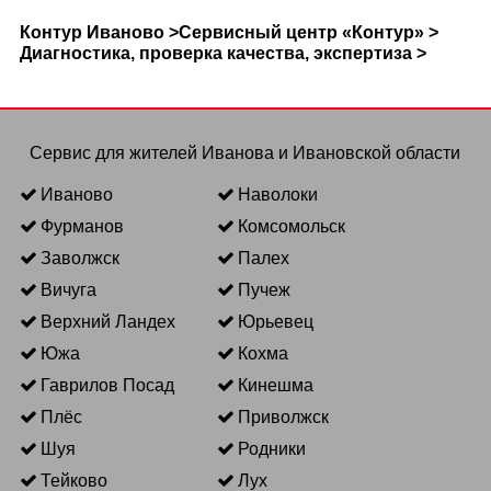
Контур Иваново >
Сервисный центр «Контур» >
Диагностика, проверка качества, экспертиза >
Сервис для жителей Иванова и Ивановской области
Иваново
Наволоки
Фурманов
Комсомольск
Заволжск
Палех
Вичуга
Пучеж
Верхний Ландех
Юрьевец
Южа
Кохма
Гаврилов Посад
Кинешма
Плёс
Приволжск
Шуя
Родники
Тейково
Лух